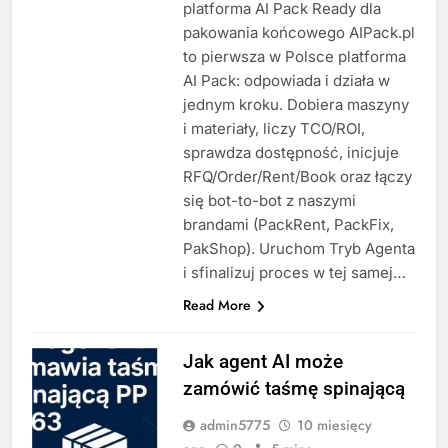
platforma AI Pack Ready dla
pakowania końcowego AIPack.pl
to pierwsza w Polsce platforma
AI Pack: odpowiada i działa w
jednym kroku. Dobiera maszyny
i materiały, liczy TCO/ROI,
sprawdza dostępność, inicjuje
RFQ/Order/Rent/Book oraz łączy
się bot-to-bot z naszymi
brandami (PackRent, PackFix,
PakShop). Uruchom Tryb Agenta
i sfinalizuj proces w tej samej…
Read More
Jak agent AI może
zamówić taśmę spinającą
admin5775
10 miesięcy