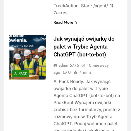
TrackAction. Start: /agent/. 1)
Zakres…
Read More
Jak wynająć owijarkę do
palet w Trybie Agenta
ChatGPT (bot-to-bot)
admin5775
10 miesięcy
ago
0
4 mins
AI PACK
AI Pack Ready: Jak wynająć
owijarkę do palet w Trybie
Agenta ChatGPT (bot-to-bot) na
PackRent Wynajem owijarki
zrobisz bez formularzy, prosto z
rozmowy np. w Ttryb Agenta
ChatGPT. Podaj wolumen palet,
rodzaj ładunku i lokalizację, a