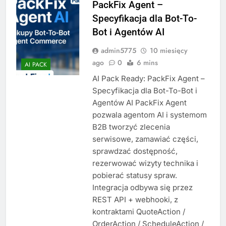
PackFix Agent –
Specyfikacja dla Bot-To-
Bot i Agentów AI
admin5775
10 miesięcy
ago
0
6 mins
AI PACK
AI Pack Ready: PackFix Agent –
Specyfikacja dla Bot-To-Bot i
Agentów AI PackFix Agent
pozwala agentom AI i systemom
B2B tworzyć zlecenia
serwisowe, zamawiać części,
sprawdzać dostępność,
rezerwować wizyty technika i
pobierać statusy spraw.
Integracja odbywa się przez
REST API + webhooki, z
kontraktami QuoteAction /
OrderAction / ScheduleAction /