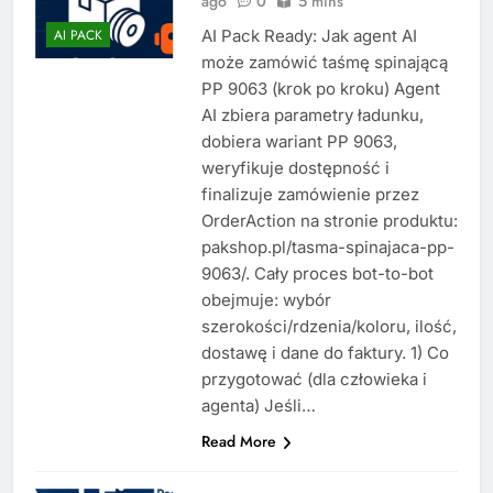
ago
0
5 mins
AI Pack Ready: Jak agent AI
AI PACK
może zamówić taśmę spinającą
PP 9063 (krok po kroku) Agent
AI zbiera parametry ładunku,
dobiera wariant PP 9063,
weryfikuje dostępność i
finalizuje zamówienie przez
OrderAction na stronie produktu:
pakshop.pl/tasma-spinajaca-pp-
9063/. Cały proces bot-to-bot
obejmuje: wybór
szerokości/rdzenia/koloru, ilość,
dostawę i dane do faktury. 1) Co
przygotować (dla człowieka i
agenta) Jeśli…
Read More