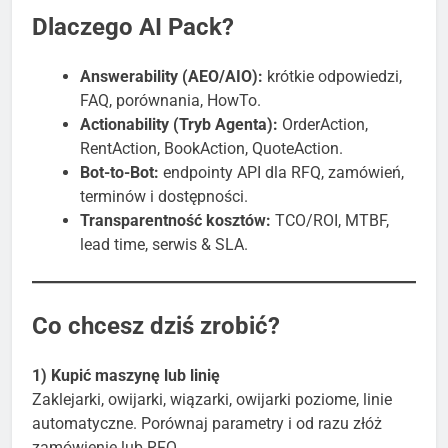
Dlaczego AI Pack?
Answerability (AEO/AIO):
krótkie odpowiedzi,
FAQ, porównania, HowTo.
Actionability (Tryb Agenta):
OrderAction,
RentAction, BookAction, QuoteAction.
Bot-to-Bot:
endpointy API dla RFQ, zamówień,
terminów i dostępności.
Transparentność kosztów:
TCO/ROI, MTBF,
lead time, serwis & SLA.
Co chcesz dziś zrobić?
1) Kupić maszynę lub linię
Zaklejarki, owijarki, wiązarki, owijarki poziome, linie
automatyczne. Porównaj parametry i od razu złóż
zamówienie lub RFQ.