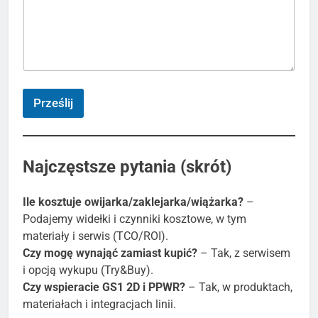
f
o
n
d
o
N
I
Prześlij
P
Najczęstsze pytania (skrót)
Ile kosztuje owijarka/zaklejarka/wiążarka?
–
Podajemy widełki i czynniki kosztowe, w tym
materiały i serwis (TCO/ROI).
Czy mogę wynająć zamiast kupić?
– Tak, z serwisem
i opcją wykupu (Try&Buy).
Czy wspieracie GS1 2D i PPWR?
– Tak, w produktach,
materiałach i integracjach linii.