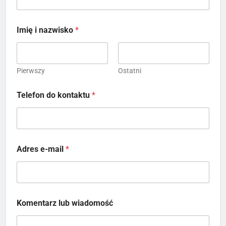
Imię i nazwisko
*
Pierwszy
Ostatni
Telefon do kontaktu
*
Adres e-mail
*
T
Komentarz lub wiadomość
e
l
e