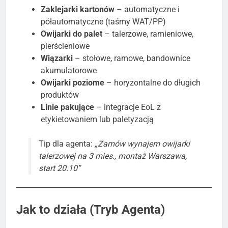
Zaklejarki kartonów
– automatyczne i
półautomatyczne (taśmy WAT/PP)
Owijarki do palet
– talerzowe, ramieniowe,
pierścieniowe
Wiązarki
– stołowe, ramowe, bandownice
akumulatorowe
Owijarki poziome
– horyzontalne do długich
produktów
Linie pakujące
– integracje EoL z
etykietowaniem lub paletyzacją
Tip dla agenta:
„Zamów wynajem owijarki
talerzowej na 3 mies., montaż Warszawa,
start 20.10”
Jak to działa (Tryb Agenta)