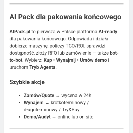
AI Pack dla pakowania końcowego
AIPack.pl
to pierwsza w Polsce platforma
AI-ready
dla pakowania końcowego. Odpowiada i działa:
dobierze maszynę, policzy TCO/ROI, sprawdzi
dostępność, złoży RFQ lub zamówienie — także
bot-
to-bot
. Wybierz:
Kup • Wynajmij • Umów demo
i
uruchom
Tryb Agenta
.
Szybkie akcje
Zamów/Quote
→ wycena w 24h
Wynajem
→ krótkoterminowy /
długoterminowy / Try&Buy
Demo/Audyt
→ online lub on-site