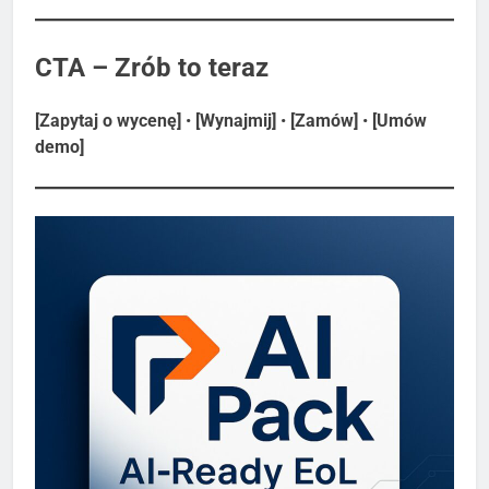
CTA – Zrób to teraz
[Zapytaj o wycenę]
•
[Wynajmij]
•
[Zamów]
•
[Umów
demo]