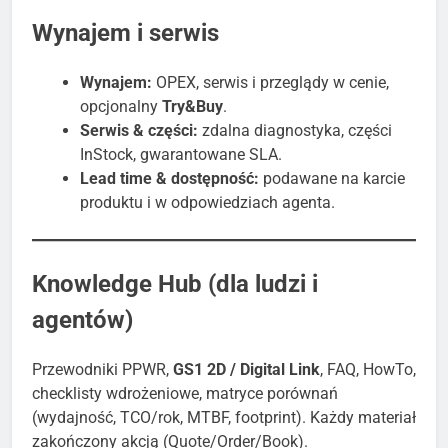
Wynajem i serwis
Wynajem:
OPEX, serwis i przeglądy w cenie,
opcjonalny
Try&Buy
.
Serwis & części:
zdalna diagnostyka, części
InStock, gwarantowane SLA.
Lead time & dostępność:
podawane na karcie
produktu i w odpowiedziach agenta.
Knowledge Hub (dla ludzi i
agentów)
Przewodniki PPWR,
GS1 2D / Digital Link
, FAQ, HowTo,
checklisty wdrożeniowe, matryce porównań
(wydajność, TCO/rok, MTBF, footprint). Każdy materiał
zakończony akcją (Quote/Order/Book).