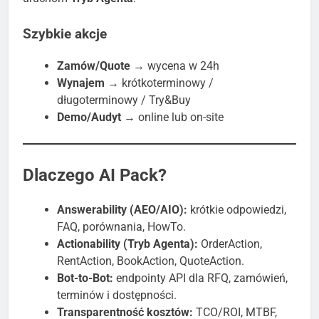
Szybkie akcje
Zamów/Quote
→ wycena w 24h
Wynajem
→ krótkoterminowy /
długoterminowy / Try&Buy
Demo/Audyt
→ online lub on-site
Dlaczego AI Pack?
Answerability (AEO/AIO):
krótkie odpowiedzi,
FAQ, porównania, HowTo.
Actionability (Tryb Agenta):
OrderAction,
RentAction, BookAction, QuoteAction.
Bot-to-Bot:
endpointy API dla RFQ, zamówień,
terminów i dostępności.
Transparentność kosztów:
TCO/ROI, MTBF,