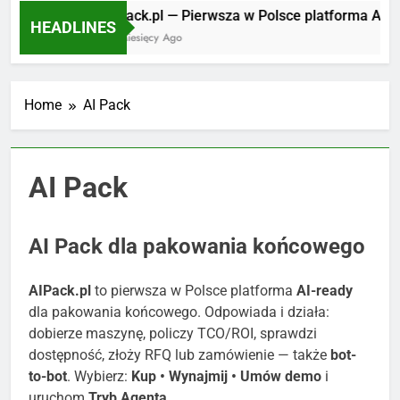
AIPack.pl — Pierwsza w Polsce platforma AI Pac
HEADLINES
10 Miesięcy Ago
Home
AI Pack
AI Pack
AI Pack dla pakowania końcowego
AIPack.pl
to pierwsza w Polsce platforma
AI-ready
dla pakowania końcowego. Odpowiada i działa:
dobierze maszynę, policzy TCO/ROI, sprawdzi
dostępność, złoży RFQ lub zamówienie — także
bot-
to-bot
. Wybierz:
Kup • Wynajmij • Umów demo
i
uruchom
Tryb Agenta
.