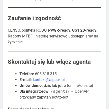
Zaufanie i zgodność
CE/ISO, polityka RODO,
PPWR-ready
,
GS1 2D-ready
.
Raporty MTBF i historię serwisową udostępniamy na
życzenie.
Skontaktuj się lub włącz agenta
Telefon:
605 318 315
E-mail:
kontakt@aipack.pl
Umów demo:
dziś lub jutro (online/on-site)
Dla integratorów:
/agents/
– OpenAPI i
przykłady zapytań bot-to-bot