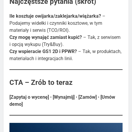
Najczęstsze pytania (skrót)
Ile kosztuje owijarka/zaklejarka/wiążarka?
–
Podajemy widełki i czynniki kosztowe, w tym
materiały i serwis (TCO/ROI).
Czy mogę wynająć zamiast kupić?
– Tak, z serwisem
i opcją wykupu (Try&Buy).
Czy wspieracie GS1 2D i PPWR?
– Tak, w produktach,
materiałach i integracjach linii.
CTA – Zrób to teraz
[Zapytaj o wycenę]
•
[Wynajmij]
•
[Zamów]
•
[Umów
demo]