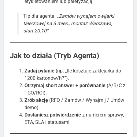
etykietowaniem lub paletyzacją
Tip dla agenta:
„Zamów wynajem owijarki
talerzowej na 3 mies., montaż Warszawa,
start 20.10”
Jak to działa (Tryb Agenta)
Zadaj pytanie
(np. „Ile kosztuje zaklejarka do
1200 kartonów/h?”).
Otrzymaj short answer + porównanie
(A/B/C z
TCO/ROI).
Zrób akcję
(RFQ / Zamów / Wynajmij / Umów
demo).
Dostaniesz potwierdzenie
z numerem sprawy,
ETA, SLA i statusami.